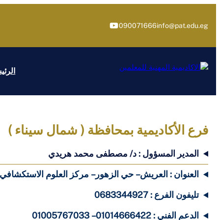
تخطى
إلى
يوتيوب
090071666
info@pat.edu.eg
المحتوى
الرئي
فرع الأكاديمية بمحافظة ( شمال سيناء
)
المدير المسؤول : د/ مصطفى محمد هريدي
العنوان : العريش – حي الزهور – مركز العلوم الاستكشافي –
تليفون الفرع : 0683344927
الدعم الفني : 01014666422 – 01005767033