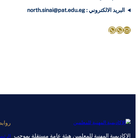
البريد الالكتروني : north.sinai@pat.edu.eg
بريد
واتساب
واتساب
رواب
الاكاديمية المهنية للمعلمين هيئة عامة مستقلة بموجب
الرئيس