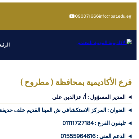
تخطى
إلى
يوتيوب
090071666
info@pat.edu.eg
المحتوى
الرئي
فرع الأكاديمية بمحافظة ( مطروح )
المدير المسؤول : أ/ عزالدين علي
العنوان : المركز الاستكشافي ش المينا القديم خلف حد
تليفون الفرع : 01111727184
الدعم الفني : 01555964616