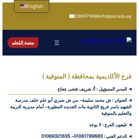
تخطى
English
إلى
يوتيوب
090071666
info@pat.edu.eg
المحتوى
منصة المُعلم
فرع الأكاديمية بمحافظة ( المنوفية
)
المدير المسؤول : أ/ شريف فتحى عجاج
العنوان : ش محمد سليمة – من ش صبري أبو علم خلف مدرسة
الشهيد ياسر فريج الثانوية بنات الجديده المطورة – أمام مديرية التربية
والتعليم بالمنوفية
تليفون الفرع : لا يوجد
الدعم الفني : 01061789683 – 01069321635