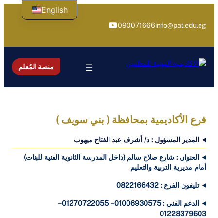
تخطى
English
إلى
يوتيوب
090071666
info@pat.edu.eg
المحتوى
منصة المُعلم
فرع الأكاديمية بمحافظة (
بني سويف
)
المدير المسؤول : د/ أشرف عبد الفتاح ميهوب
العنوان : شارع صلاح سالم (داخل المدرسة الثانوية الفنية للبنات)
أمام مديرية التربية والتعليم
تليفون الفرع : 0822166432
الدعم الفني : 01006930575 – 01270722055 –
01228379603