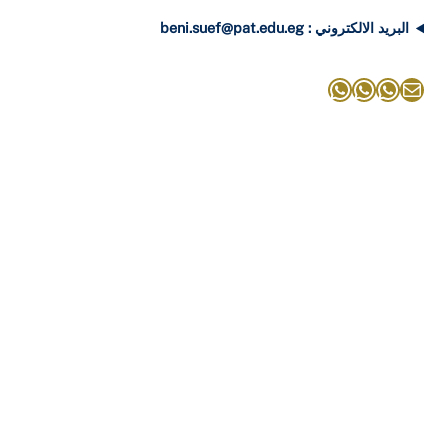
البريد الالكتروني : beni.suef@pat.edu.eg
بريد
واتساب
واتساب
واتساب