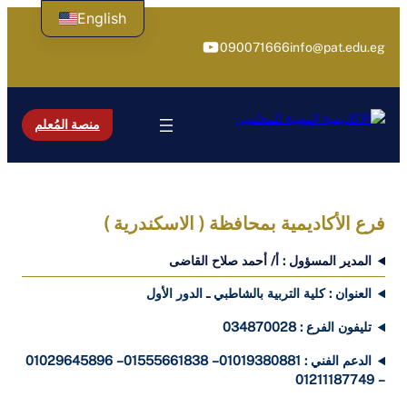
تخطى
English
إلى
يوتيوب
090071666
info@pat.edu.eg
المحتوى
منصة المُعلم
فرع الأكاديمية بمحافظة ( الاسكندرية )
المدير المسؤول : أ/ أحمد صلاح القاضى
العنوان : كلية التربية بالشاطبي ـ الدور الأول
تليفون الفرع : 034870028
الدعم الفني : 01019380881 – 01555661838 – 01029645896
– 01211187749