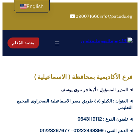
تخطى
English
إلى
يوتيوب
090071666
info@pat.edu.eg
المحتوى
منصة المُعلم
فرع الأكاديمية بمحافظة ( الاسماعيلية
)
المدير المسؤول : أ/ هاجر نبوى يوسف
العنوان : الكيلو ٤،٥ طريق مصر الاسماعيلية الصحراوى المجمع
التعليمى
تليفون الفرع : 0643119112
الدعم الفني : 01222448399 – 01223267677