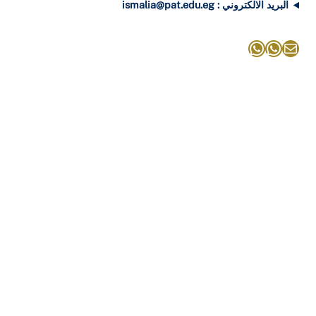
البريد الالكتروني : ismalia@pat.edu.eg
بريد
واتساب
واتساب