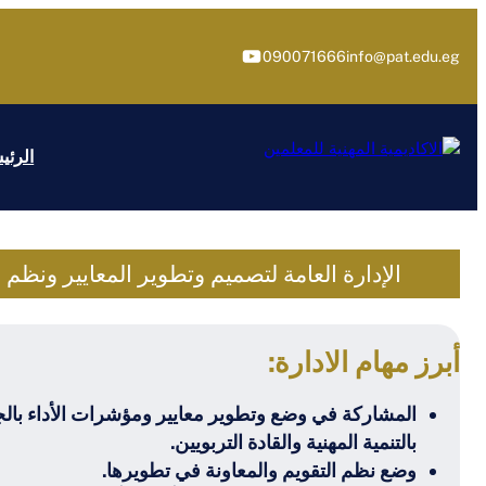
تخطى
إلى
يوتيوب
090071666
info@pat.edu.eg
المحتوى
الرئي
الإدارة العامة لتصميم وتطوير المعايير ونظم 
أبرز مهام الادارة:
المشاركة في وضع وتطوير معايير ومؤشرات الأداء بالج
بالتنمية المهنية والقادة التربويين.
وضع نظم التقويم والمعاونة في تطويرها.