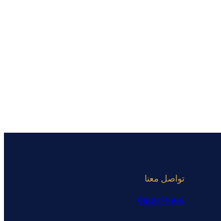
تواصل معنا
090071666