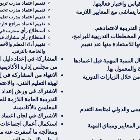
اس واختبار فعاليتها.
تقييم اعتماد مدرب تربو
تقييم اعتماد مدرب تخص
ا يتماشى مع المعايير اللازمة
تقييم اعتماد مدرب تعلي
تقييم اعتماد مراجع خار
لتدريبية لاعتمادهم.
استطلاع رأي متدرب في 
م المخططات التدريبية للبرامج،
استطلاع رأي مشارك في
للاستفادة منها عند تقييم
تقييم أداء المعلم والأخ
والخاصة بالترقي.
المشاركة في إعداد دليل اعت
التنمية المهنية قبل اعتمادها
من مجلس إدارة الأكاديمية 
 والمعمول بها.
الانتهاء من المشاركة في إ
ن خلال الزيارات الدورية
لهيئة التعليم الفني، والاع
الاشتراك في ورش إعداد م
التدريبية العامة اللازمة 
المعلمين بالأكاديمية.
يمى والدولي لمتابعة التقدم
الاشتراك في لجان اعتماد م
استكمال أعمال اجتماعات لج
المعايير وميثاق المهنة
ومعالجة ما أسفرت عنه مما
لمحاور (البرنامج التدريبي –